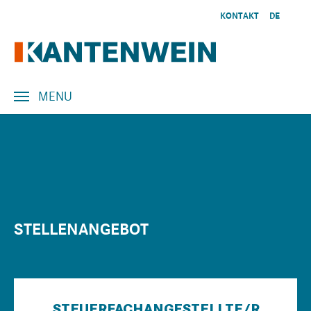
Skip to main content
KONTAKT
DE
EN
MENU
STELLENANGEBOT
STEUERFACHANGESTELLTE/R