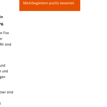
Marktbegleitern positiv bewertet.
in
ng.
nn Fox
er
Wir sind
 und
r und
igen
tner sind
l