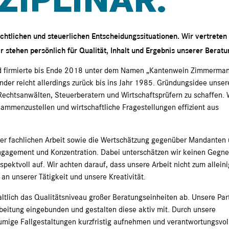
ZIPLINÄR.
tlichen und steuerlichen Entscheidungssituationen. Wir vertreten 
 stehen persönlich für Qualität, Inhalt und Ergebnis unserer Beratu
d firmierte bis Ende 2018 unter dem Namen „Kantenwein Zimmerma
ünder reicht allerdings zurück bis ins Jahr 1985. Gründungsidee unser
 Rechtsanwälten, Steuerberatern und Wirtschaftsprüfern zu schaffen. 
ammenzustellen und wirtschaftliche Fragestellungen effizient aus
erer fachlichen Arbeit sowie die Wertschätzung gegenüber Mandanten
Engagement und Konzentration. Dabei unterschätzen wir keinen Gegne
ektvoll auf. Wir achten darauf, dass unsere Arbeit nicht zum allein
an unserer Tätigkeit und unsere Kreativität.
altlich das Qualitätsniveau großer Beratungseinheiten ab. Unsere Par
rbeitung eingebunden und gestalten diese aktiv mit. Durch unsere
umige Fallgestaltungen kurzfristig aufnehmen und verantwortungsvol