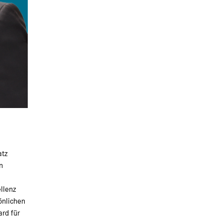
atz
n
llenz
önlichen
rd für